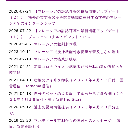
2026-07-24
【マレーシアの許認可等の最新情報アップデート
（２）】 海外の大学等の高等教育機関に在籍する学生のマレー
シアでのインターンシップ
2026-07-22
【マレーシアの許認可等の最新情報アップデート
（１）】 プロフェショナル・ビジット・パス
2026-05-06
マレーシアの裁判所休暇
2023-10-11
マレーシアで洗浄機能付き便座が普及しない理由
2022-02-18
マレーシアの職業訓練校
2021-04-21
新型コロナウイスル感染者が出た私の家の近所の学
校閉鎖
2021-04-18
密輸のタイ米を押収（２０２１年４月１７日付・国
営通信・Bernama通信）
2021-04-18
自分のペットの犬を殺して食べた男に罰金刑（２０
２１年４月１８日付・英字新聞The Star）
2020-05-12
過去の緊急情報提供（２０２０年４月２９日分ま
で）
2019-12-20
マハティール首相からの国民へのメッセージ 「毎
日、新聞を読もう！」